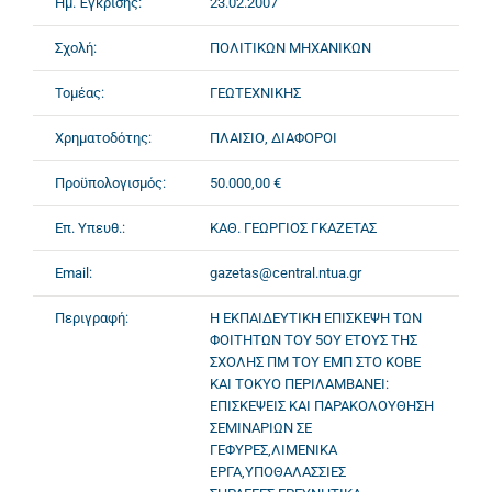
Ημ. Έγκρισης:
23.02.2007
Σχολή:
ΠΟΛΙΤΙΚΩΝ ΜΗΧΑΝΙΚΩΝ
Τομέας:
ΓΕΩΤΕΧΝΙΚΗΣ
Χρηματοδότης:
ΠΛΑΙΣΙΟ, ΔΙΑΦΟΡΟΙ
Προϋπολογισμός:
50.000,00 €
Επ. Υπευθ.:
ΚΑΘ. ΓΕΩΡΓΙΟΣ ΓΚΑΖΕΤΑΣ
Email:
gazetas@central.ntua.gr
Περιγραφή:
Η ΕΚΠΑΙΔΕΥΤΙΚΗ ΕΠΙΣΚΕΨΗ ΤΩΝ
ΦΟΙΤΗΤΩΝ ΤΟΥ 5ΟΥ ΕΤΟΥΣ ΤΗΣ
ΣΧΟΛΗΣ ΠΜ ΤΟΥ ΕΜΠ ΣΤΟ KOBE
KAI TOKYO ΠΕΡΙΛΑΜΒΑΝΕΙ:
ΕΠΙΣΚΕΨΕΙΣ ΚΑΙ ΠΑΡΑΚΟΛΟΥΘΗΣΗ
ΣΕΜΙΝΑΡΙΩΝ ΣΕ
ΓΕΦΥΡΕΣ,ΛΙΜΕΝΙΚΑ
ΕΡΓΑ,ΥΠΟΘΑΛΑΣΣΙΕΣ