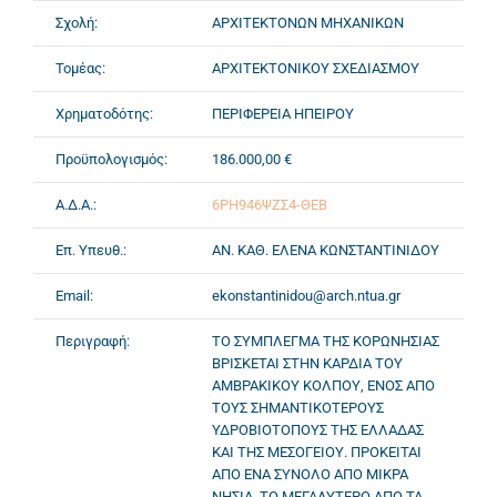
Σχολή:
ΑΡΧΙΤΕΚΤΟΝΩΝ ΜΗΧΑΝΙΚΩΝ
Τομέας:
ΑΡΧΙΤΕΚΤΟΝΙΚΟΥ ΣΧΕΔΙΑΣΜΟΥ
Χρηματοδότης:
ΠΕΡΙΦΕΡΕΙΑ ΗΠΕΙΡΟΥ
Προϋπολογισμός:
186.000,00 €
Α.Δ.Α.:
6ΡΗ946ΨΖΣ4-ΘΕΒ
Επ. Υπευθ.:
ΑΝ. ΚΑΘ. ΕΛΕΝΑ ΚΩΝΣΤΑΝΤΙΝΙΔΟΥ
Email:
ekonstantinidou@arch.ntua.gr
Περιγραφή:
ΤΟ ΣΥΜΠΛΕΓΜΑ ΤΗΣ ΚΟΡΩΝΗΣΙΑΣ
ΒΡΙΣΚΕΤΑΙ ΣΤΗΝ ΚΑΡΔΙΑ ΤΟΥ
ΑΜΒΡΑΚΙΚΟΥ ΚΟΛΠΟΥ, ΕΝΟΣ ΑΠΟ
ΤΟΥΣ ΣΗΜΑΝΤΙΚΟΤΕΡΟΥΣ
ΥΔΡΟΒΙΟΤΟΠΟΥΣ ΤΗΣ ΕΛΛΑΔΑΣ
ΚΑΙ ΤΗΣ ΜΕΣΟΓΕΙΟΥ. ΠΡΟΚΕΙΤΑΙ
ΑΠΟ ΕΝΑ ΣΥΝΟΛΟ ΑΠΟ ΜΙΚΡΑ
ΝΗΣΙΑ, ΤΟ ΜΕΓΑΛΥΤΕΡΟ ΑΠΟ ΤΑ