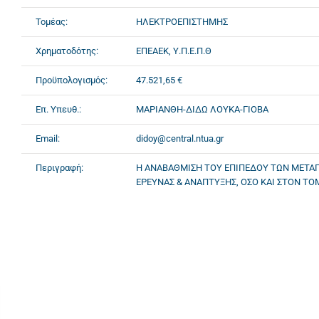
Τομέας:
ΗΛΕΚΤΡΟΕΠΙΣΤΗΜΗΣ
Χρηματοδότης:
ΕΠΕΑΕΚ, Υ.Π.Ε.Π.Θ
Προϋπολογισμός:
47.521,65 €
Επ. Υπευθ.:
ΜΑΡΙΑΝΘΗ-ΔΙΔΩ ΛΟΥΚΑ-ΓΙΟΒΑ
Email:
didoy@central.ntua.gr
Περιγραφή:
Η ΑΝΑΒΑΘΜΙΣΗ ΤΟΥ ΕΠΙΠΕΔΟΥ ΤΩΝ ΜΕΤΑΠ
ΕΡΕΥΝΑΣ & ΑΝΑΠΤΥΞΗΣ, ΟΣΟ ΚΑΙ ΣΤΟΝ ΤΟ