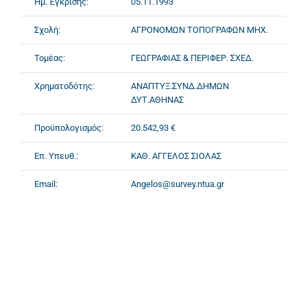
Ημ. Έγκρισης:
05.11.1993
Σχολή:
ΑΓΡΟΝΟΜΩΝ ΤΟΠΟΓΡΑΦΩΝ ΜΗΧ.
Τομέας:
ΓΕΩΓΡΑΦΙΑΣ & ΠΕΡΙΦΕΡ. ΣΧΕΔ.
Χρηματοδότης:
ΑΝΑΠΤΥΞ.ΣΥΝΔ.ΔΗΜΩΝ
ΔΥΤ.ΑΘΗΝΑΣ
Προϋπολογισμός:
20.542,93 €
Επ. Υπευθ.:
ΚΑΘ. ΑΓΓΕΛΟΣ ΣΙΟΛΑΣ
Email:
Angelos@survey.ntua.gr