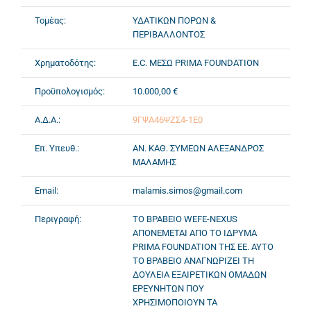
Τομέας:
ΥΔΑΤΙΚΩΝ ΠΟΡΩΝ &
ΠΕΡΙΒΑΛΛΟΝΤΟΣ
Χρηματοδότης:
E.C. ΜΕΣΩ PRIMA FOUNDATION
Προϋπολογισμός:
10.000,00 €
Α.Δ.Α.:
9ΓΨΑ46ΨΖΣ4-1Ε0
Επ. Υπευθ.:
ΑΝ. ΚΑΘ. ΣΥΜΕΩΝ ΑΛΕΞΑΝΔΡΟΣ
ΜΑΛΑΜΗΣ
Email:
malamis.simos@gmail.com
Περιγραφή:
ΤΟ ΒΡΑΒΕΙΟ WEFE-NEXUS
ΑΠΟΝΕΜΕΤΑΙ ΑΠΟ ΤΟ ΙΔΡΥΜΑ
PRIMA FOUNDATION ΤΗΣ ΕΕ. ΑΥΤΟ
ΤΟ ΒΡΑΒΕΙΟ ΑΝΑΓΝΩΡΙΖΕΙ ΤΗ
ΔΟΥΛΕΙΑ ΕΞΑΙΡΕΤΙΚΩΝ ΟΜΑΔΩΝ
ΕΡΕΥΝΗΤΩΝ ΠΟΥ
ΧΡΗΣΙΜΟΠΟΙΟΥΝ ΤΑ