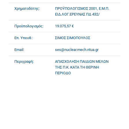
Χρηματοδότης:
ΠΡΟΫΠΟΛΟΓΙΣΜΟΣ 2001, Ε.Μ.Π.
ΕΙΔ.ΛΟΓ.ΕΡΕΥΝΑΣ ΠΔ 432/
Προϋπολογισμός:
19.075,57 €
Επ. Υπευθ.:
ΣΙΜΟΣ ΣΙΜΟΠΟΥΛΟΣ
Email:
ses@nuclear.mech.ntua.gr
Περιγραφή:
ΑΠΑΣΧΟΛΗΣΗ ΠΑΙΔΙΩΝ ΜΕΛΩΝ
ΤΗΣ Π.Κ. ΚΑΤΑ ΤΗ ΘΕΡΙΝΗ
ΠΕΡΙΟΔΟ