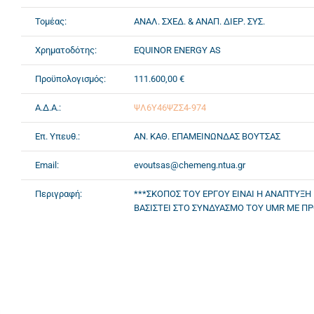
Τομέας:
ΑΝΑΛ. ΣΧΕΔ. & ΑΝΑΠ. ΔΙΕΡ. ΣΥΣ.
Χρηματοδότης:
EQUINOR ENERGY AS
Προϋπολογισμός:
111.600,00 €
Α.Δ.Α.:
ΨΛ6Υ46ΨΖΣ4-974
Επ. Υπευθ.:
ΑΝ. ΚΑΘ. ΕΠΑΜΕΙΝΩΝΔΑΣ ΒΟΥΤΣΑΣ
Email:
evoutsas@chemeng.ntua.gr
Περιγραφή:
***ΣΚΟΠΟΣ ΤΟΥ ΕΡΓΟΥ ΕΙΝΑΙ Η ΑΝΑΠΤΥΞ
ΒΑΣΙΣΤΕΙ ΣΤΟ ΣΥΝΔΥΑΣΜΟ ΤΟΥ UMR ΜΕ ΠΡ