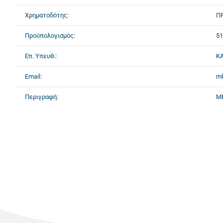
Χρηματοδότης:
Π
Προϋπολογισμός:
51
Επ. Υπευθ.:
Κ
Email:
mk
Περιγραφή:
Μ