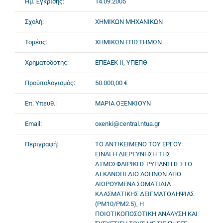
Ημ. Έγκρισης:
14.09.2005
Σχολή:
ΧΗΜΙΚΩΝ ΜΗΧΑΝΙΚΩΝ
Τομέας:
ΧΗΜΙΚΩΝ ΕΠΙΣΤΗΜΩΝ
Χρηματοδότης:
ΕΠΕΑΕΚ II, ΥΠΕΠΘ
Προϋπολογισμός:
50.000,00 €
Επ. Υπευθ.:
ΜΑΡΙΑ ΟΞΕΝΚΙΟΥΝ
Email:
oxenki@central.ntua.gr
Περιγραφή:
ΤΟ ΑΝΤΙΚΕΙΜΕΝΟ ΤΟΥ ΕΡΓΟΥ
ΕΙΝΑΙ Η ΔΙΕΡΕΥΝΗΣΗ ΤΗΣ
ΑΤΜΟΣΦΑΙΡΙΚΗΣ ΡΥΠΑΝΣΗΣ ΣΤΟ
ΛΕΚΑΝΟΠΕΔΙΟ ΑΘΗΝΩΝ ΑΠΟ
ΑΙΩΡΟΥΜΕΝΑ ΣΩΜΑΤΙΔΙΑ
ΚΛΑΣΜΑΤΙΚΗΣ ΔΕΙΓΜΑΤΟΛΗΨΙΑΣ
(PM10/PM2.5), Η
ΠΟΙΟΤΙΚΟΠΟΣΟΤΙΚΗ ΑΝΑΛΥΣΗ ΚΑΙ