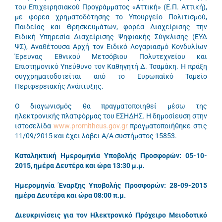
του Επιχειρησιακού Προγράμματος «Αττική» (Ε.Π. Αττική),
με φορεα χρηματοδότησης το Υπουργείο Πολιτισμού,
Παιδείας και Θρησκευμάτων, φορέα Διαχείρισης την
Ειδική Υπηρεσία Διαχείρισης Ψηφιακής Σύγκλισης (ΕΥΔ
ΨΣ), Αναθέτουσα Αρχή τον Ειδικό Λογαριασμό Κονδυλίων
Έρευνας Eθνικού Μετσόβιου Πολυτεχνείου και
Επιστημονικό Υπεύθυνο τον Καθηγητή Δ. Τσαμάκη. Η πράξη
συγχρηματοδοτείται από το Ευρωπαϊκό Ταμείο
Περιφερειακής Ανάπτυξης.
Ο διαγωνισμός θα πραγματοποιηθεί μέσω της
ηλεκτρονικής πλατφόρμας του ΕΣΗΔΗΣ. Η δημοσίευση στην
ιστοσελίδα
www.promitheus.gov.gr
πραγματοποιήθηκε στις
11/09/2015 και έχει λάβει Α/Α συστήματος 15853.
Καταληκτική Ημερομηνία Υποβολής Προσφορών: 05-10-
2015, ημέρα Δευτέρα και ώρα 13:30 μ.μ.
Ημερομηνία Έναρξης Υποβολής Προσφορών: 28-09-2015
ημέρα Δευτέρα και ώρα 08:00 π.μ.
Διευκρινίσεις για τον Ηλεκτρονικό Πρόχειρο Μειοδοτικό