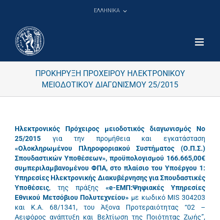
Μετάβαση
ΕΛΛΗΝΙΚΑ
στο
περιεχόμενο
ΠΡΟΚΗΡΥΞΗ ΠΡΟΧΕΙΡΟΥ ΗΛΕΚΤΡΟΝΙΚΟΥ
ΜΕΙΟΔΟΤΙΚΟΥ ΔΙΑΓΩΝΙΣΜΟΥ 25/2015
Ηλεκτρονικός Πρόχειρος μειοδοτικός διαγωνισμός Νο
25/2015
για την προμήθεια και εγκατάσταση
«Ολοκληρωμένου Πληροφοριακού Συστήματος (Ο.Π.Σ.)
Σπουδαστικών Υποθέσεων», προϋπολογισμού 166.665,00€
συμπεριλαμβανομένου ΦΠΑ, στο πλαίσιο του Υποέργου 1:
Υπηρεσίες Ηλεκτρονικής Διακυβέρνησης για Σπουδαστικές
Υποθέσεις
, της πράξης
«e-EMΠ:Ψηφιακές Υπηρεσίες
Εθνικού Μετσόβιου Πολυτεχνείου»
με κωδικό MIS 304203
και Κ.Α. 68/1341, του Άξονα Προτεραιότητας “02 –
Αειφόρος ανάπτυξη και Βελτίωση της Ποιότητας Ζωής”,