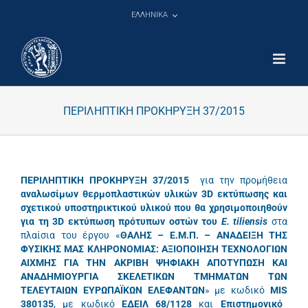
Μετάβαση
ΕΛΛΗΝΙΚΑ
στο
περιεχόμενο
ΠΕΡΙΛΗΠΤΙΚΗ ΠΡΟΚΗΡΥΞΗ 37/2015
ΠΕΡΙΛΗΠΤΙΚΗ ΠΡΟΚΗΡΥΞΗ 37/2015
για την προμήθεια
αναλωσίμων θερμοπλαστικών υλικών 3
D
εκτύπωσης και
σχετικού υποστηρικτικού υλικού που θα χρησιμοποιηθούν
για τη 3
D
εκτύπωση πρότυπων οστών του
E
.
tiliensis
στα
πλαίσια του έργου «
ΘΑΛΗΣ – Ε.Μ.Π. – ΑΝΑΔΕΙΞΗ ΤΗΣ
ΦΥΣΙΚΗΣ ΜΑΣ ΚΛΗΡΟΝΟΜΙΑΣ: ΑΞΙΟΠΟΙΗΣΗ ΤΕΧΝΟΛΟΓΙΩΝ
ΑΙΧΜΗΣ ΓΙΑ ΤΗΝ ΑΚΡΙΒΗ ΨΗΦΙΑΚΗ ΑΠΟΤΥΠΩΣΗ ΚΑΙ
ΑΝΑΔΗΜΙΟΥΡΓΙΑ ΣΚΕΛΕΤΙΚΩΝ ΤΜΗΜΑΤΩΝ ΤΩΝ
ΤΕΛΕΥΤΑΙΩΝ ΕΥΡΩΠΑΪΚΩΝ ΕΛΕΦΑΝΤΩΝ
» με κωδικό
MIS
380135
, με κωδικό
ΕΔΕΙΛ
68/1128
και
Επιστημονικό