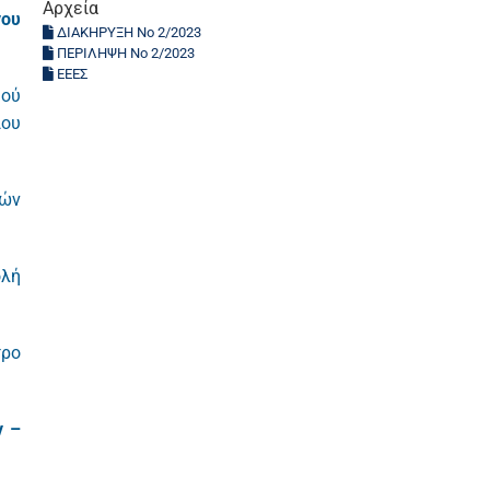
Αρχεία
νου
ΔΙΑΚΗΡΥΞΗ Νο 2/2023
ΠΕΡΙΛΗΨΗ Νο 2/2023
ΕΕΕΣ
μού
ιου
κών
ολή
τρο
ν –