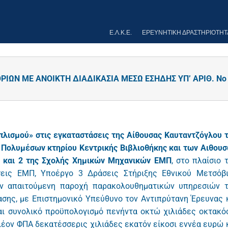
Ε.Λ.Κ.Ε.
ΕΡΕΥΝΗΤΙΚΉ ΔΡΑΣΤΗΡΙΌΤΗΤ
ΩΝ ΜΕ ΑΝΟΙΚΤΗ ΔΙΑΔΙΚΑΣΙΑ ΜΕΣΩ ΕΣΗΔΗΣ ΥΠ’ ΑΡΙΘ. Νο 
λισμού» στις εγκαταστάσεις της Αίθουσας Καυταντζόγλου 
 Πολυμέσων κτηρίου Κεντρικής Βιβλιοθήκης και των Αιθου
 1 και 2 της Σχολής Χημικών Μηχανικών ΕΜΠ
, στο πλαίσιο 
σεις ΕΜΠ, Υποέργο 3 Δράσεις Στήριξης Εθνικού Μετσόβ
ν απαιτούμενη παροχή παρακολουθηματικών υπηρεσιών 
σης, με Επιστημονικό Υπεύθυνο τον Αντιπρύτανη Έρευνας 
αι συνολικό προϋπολογισμό πενήντα οκτώ χιλιάδες οκτακό
πλέον ΦΠΑ δεκατέσσερις χιλιάδες εκατόν είκοσι εννέα ευρώ 