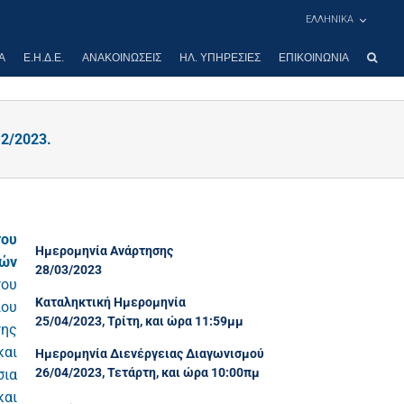
ΕΛΛΗΝΙΚΑ
Α
Ε.Η.Δ.Ε.
ΑΝΑΚΟΙΝΏΣΕΙΣ
ΗΛ. ΥΠΗΡΕΣΊΕΣ
ΕΠΙΚΟΙΝΩΝΊΑ
2/2023.
του
Ημερομηνία Ανάρτησης
σών
28/03/2023
του
Καταληκτική Ημερομηνία
ιου
25/04/2023, Τρίτη, και ώρα 11:59μμ
της
και
Ημερομηνία Διενέργειας Διαγωνισμού
26/04/2023, Τετάρτη, και ώρα 10:00πμ
σια
και