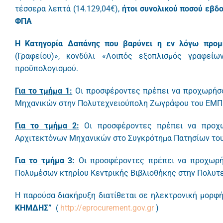
τέσσερα λεπτά (14.129,04€),
ήτοι συνολικού ποσού εβδ
ΦΠΑ
Η Κατηγορία Δαπάνης που βαρύνει η εν λόγω προ
(Γραφείου)», κονδύλι «Λοιπός εξοπλισμός γραφεί
προϋπολογισμού.
Για το τμήμα 1:
Οι προσφέροντες πρέπει να προχωρήσο
Μηχανικών στην Πολυτεχνειούπολη Ζωγράφου του ΕΜΠ
Για το τμήμα 2:
Οι προσφέροντες πρέπει να προχ
Αρχιτεκτόνων Μηχανικών στο Συγκρότημα Πατησίων του
Για το τμήμα 3:
Οι προσφέροντες πρέπει να προχωρή
Πολυμέσων κτηρίου Κεντρικής Βιβλιοθήκης στην Πολυ
Η παρούσα διακήρυξη διατίθεται σε ηλεκτρονική μορφή
ΚΗΜΔΗΣ”
(
http://eprocurement.gov.gr
)