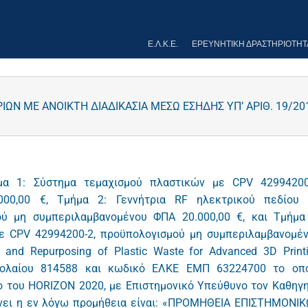
Ε.Λ.Κ.Ε.
ΕΡΕΥΝΗΤΙΚΉ ΔΡΑΣΤΗΡΙΌΤΗΤ
ΩΝ ΜΕ ΑΝΟΙΚΤΗ ΔΙΑΔΙΚΑΣΙΑ ΜΕΣΩ ΕΣΗΔΗΣ ΥΠ’ ΑΡΙΘ. 19/20
μα 1: Σύστημα τεμαχισμού πλαστικών με CPV 42994200
000,00 €, Τμήμα 2: Γεννήτρια RF ηλεκτρικού πεδίου
ού μη συμπεριλαμβανομένου ΦΠΑ 20.000,00 €, και Τμήμα
ε CPV 42994200-2, προϋπολογισμού μη συμπεριλαμβανομέ
and Repurposing of Plastic Waste for Advanced 3D Print
υμβολαίου 814588 και κωδικό ΕΛΚΕ ΕΜΠ 63224700 το οπ
ο του HORIZON 2020, με Επιστημονικό Υπεύθυνο τον Καθηγ
ύνει η εν λόγω προμήθεια είναι: «ΠΡΟΜΗΘΕΙΑ ΕΠΙΣΤΗΜΟΝΙ