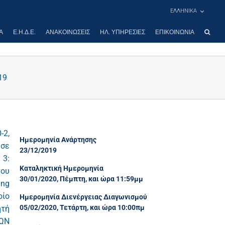
ΕΛΛΗΝΙΚΑ
Α
Ε.Η.Δ.Ε.
ΑΝΑΚΟΙΝΏΣΕΙΣ
ΗΛ. ΥΠΗΡΕΣΊΕΣ
ΕΠΙΚΟΙΝΩΝΊΑ
19
-2,
Ημερομηνία Ανάρτησης
 σε
23/12/2019
 3:
Καταληκτική Ημερομηνία
νου
30/01/2020, Πέμπτη, και ώρα 11:59μμ
ing
οίο
Ημερομηνία Διενέργειας Διαγωνισμού
05/02/2020, Τετάρτη, και ώρα 10:00πμ
ητή
ΚΩΝ