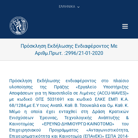
Μετάβαση
ΕΛΛΗΝΙΚΑ
στο
περιεχόμενο
Πρόσκληση Εκδήλωσης Ενδιαφέροντος Με
Αριθμ.Πρωτ. :2996/21-01-2020
Πρόσκληση Εκδήλωσης ενδιαφέροντος στο πλαίσιο
υλοποίησης της Πράξης «Εργαλείο Υποστήριξης
Αποφάσεων για τη Ναυσιπλοΐα σε Λιμένες (ACCU-WAVES)»
με κωδικό ΟΠΣ 5031691 και κωδικό ΕΛΚΕ ΕΜΠ Κ.Α.
68/1284,με Ε.Υ τους Αναπλ. Καθ. Β. Τσουκαλά και Ομ. Καθ. Κ.
Μέμο η οποία έχει ενταχθεί στη Δράση Κρατικών
Ενισχύσεων Έρευνας, Τεχνολογικής Ανάπτυξης &
Καινοτομίας «ΕΡΕΥΝΩ-ΔΗΜΙΟΥΡΓΩ-ΚΑΙΝΟΤΟΜΩ» του
Επιχειρησιακού Προγράμματος «Ανταγωνιστικότητα,
Επιχειρηματικότητα και Καινοτομία (ΕΠΑνΕΚ)» ΕΣΠΑ 2014-