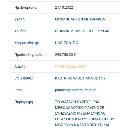
Ημ. Έγκρισης:
27.10.2022
Σχολή:
ΜΗΧΑΝΟΛΟΓΩΝ ΜΗΧΑΝΙΚΩΝ
Τομέας:
ΒΙΟΜΗΧ. ΔΙΟΙΚ. & ΕΠΙΧ.ΕΡΕΥΝΑΣ
Χρηματοδότης:
HORIZON, E.C.
Προϋπολογισμός:
295.750,00 €
Α.Δ.Α.:
ΨΤΡΒ46ΨΖΣ4-ΘΘΦ
Επ. Υπευθ.:
ΚΑΘ. ΝΙΚΟΛΑΟΣ ΠΑΝΑΓΙΩΤΟΥ
Email:
panayiot@central.ntua.gr
Περιγραφή:
ΤΟ WATSON ΠΑΡΕΧΕΙ ΕΝΑ
ΜΕΘΟΔΟΛΟΓΙΚΟ ΠΛΑΙΣΙΟ ΣΕ
ΣΥΝΔΥΑΣΜΟ ΜΕ ΕΝΑ ΣΥΝΟΛΟ
ΕΡΓΑΛΕΙΩΝ ΚΑΙ ΣΥΣΤΗΜΑΤΩΝ ΠΟΥ
ΜΠΟΡΟΥΝ ΝΑ ΕΝΤΟΠΙΣΟΥΝ ΚΑΙ