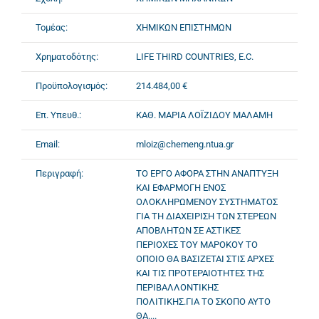
Τομέας:
ΧΗΜΙΚΩΝ ΕΠΙΣΤΗΜΩΝ
Χρηματοδότης:
LIFE THIRD COUNTRIES, E.C.
Προϋπολογισμός:
214.484,00 €
Επ. Υπευθ.:
ΚΑΘ. ΜΑΡΙΑ ΛΟΪΖΙΔΟΥ ΜΑΛΑΜΗ
Email:
mloiz@chemeng.ntua.gr
Περιγραφή:
ΤΟ ΕΡΓΟ ΑΦΟΡΑ ΣΤΗΝ ΑΝΑΠΤΥΞΗ
ΚΑΙ ΕΦΑΡΜΟΓΗ ΕΝΟΣ
ΟΛΟΚΛΗΡΩΜΕΝΟΥ ΣΥΣΤΗΜΑΤΟΣ
ΓΙΑ ΤΗ ΔΙΑΧΕΙΡΙΣΗ ΤΩΝ ΣΤΕΡΕΩΝ
ΑΠΟΒΛΗΤΩΝ ΣΕ ΑΣΤΙΚΕΣ
ΠΕΡΙΟΧΕΣ ΤΟΥ ΜΑΡΟΚΟΥ ΤΟ
ΟΠΟΙΟ ΘΑ ΒΑΣΙΖΕΤΑΙ ΣΤΙΣ ΑΡΧΕΣ
ΚΑΙ ΤΙΣ ΠΡΟΤΕΡΑΙΟΤΗΤΕΣ ΤΗΣ
ΠΕΡΙΒΑΛΛΟΝΤΙΚΗΣ
ΠΟΛΙΤΙΚΗΣ.ΓΙΑ ΤΟ ΣΚΟΠΟ ΑΥΤΟ
ΘΑ....