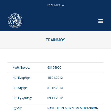
Μετάβαση
ΕΛΛΗΝΙΚΑ
στο
περιεχόμενο
TRAINMOS
Κωδ. Έργου:
63194900
Ημ. Έναρξης:
15.01.2012
Ημ. Λήξης:
31.12.2013
Ημ. Έγκρισης:
09.11.2012
Σχολή:
ΝΑΥΠΗΓΩΝ ΜΗΧ/ΓΩΝ ΜΗΧΑΝΙΚΩΝ