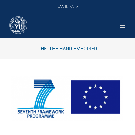
Μετάβαση
ΕΛΛΗΝΙΚΑ
στο
περιεχόμενο
THE- THE HAND EMBODIED