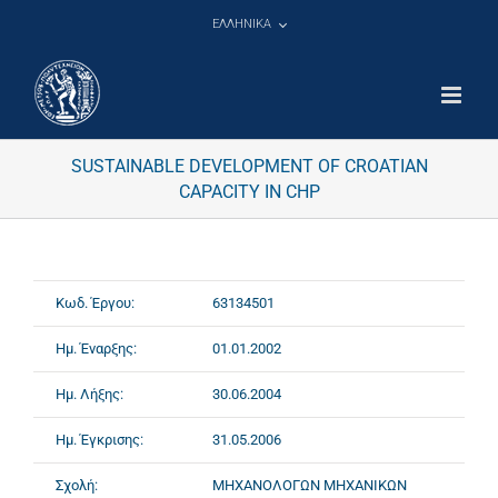
Μετάβαση
ΕΛΛΗΝΙΚΑ
στο
περιεχόμενο
SUSTAINABLE DEVELOPMENT OF CROATIAN
CAPACITY IN CHP
Κωδ. Έργου:
63134501
Ημ. Έναρξης:
01.01.2002
Ημ. Λήξης:
30.06.2004
Ημ. Έγκρισης:
31.05.2006
Σχολή:
ΜΗΧΑΝΟΛΟΓΩΝ ΜΗΧΑΝΙΚΩΝ