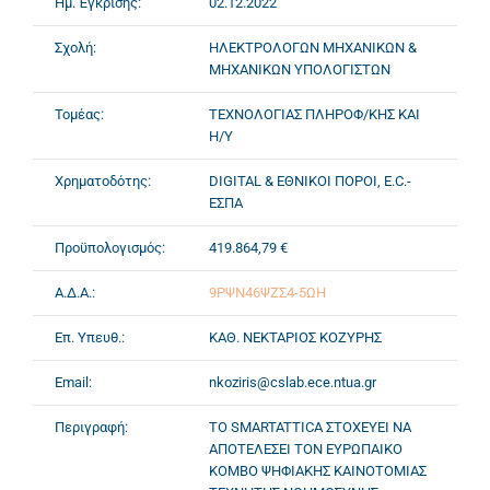
Ημ. Έγκρισης:
02.12.2022
Σχολή:
ΗΛΕΚΤΡΟΛΟΓΩΝ ΜΗΧΑΝΙΚΩΝ &
ΜΗΧΑΝΙΚΩΝ ΥΠΟΛΟΓΙΣΤΩΝ
Τομέας:
ΤΕΧΝΟΛΟΓΙΑΣ ΠΛΗΡΟΦ/ΚΗΣ ΚΑΙ
Η/Υ
Χρηματοδότης:
DIGITAL & ΕΘΝΙΚΟΙ ΠΟΡΟΙ, E.C.-
ΕΣΠΑ
Προϋπολογισμός:
419.864,79 €
Α.Δ.Α.:
9ΡΨΝ46ΨΖΣ4-5ΩΗ
Επ. Υπευθ.:
ΚΑΘ. ΝΕΚΤΑΡΙΟΣ ΚΟΖΥΡΗΣ
Email:
nkoziris@cslab.ece.ntua.gr
Περιγραφή:
ΤΟ SMARTATTICA ΣΤΟΧΕΥΕΙ ΝΑ
ΑΠΟΤΕΛΕΣΕΙ ΤΟΝ ΕΥΡΩΠΑΙΚΟ
ΚΟΜΒΟ ΨΗΦΙΑΚΗΣ ΚΑΙΝΟΤΟΜΙΑΣ