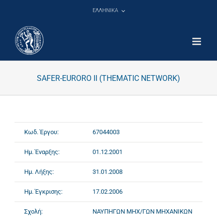
Μετάβαση
ΕΛΛΗΝΙΚΑ
στο
περιεχόμενο
SAFER-EURORO II (THEMATIC NETWORK)
Κωδ. Έργου:
67044003
Ημ. Έναρξης:
01.12.2001
Ημ. Λήξης:
31.01.2008
Ημ. Έγκρισης:
17.02.2006
Σχολή:
ΝΑΥΠΗΓΩΝ ΜΗΧ/ΓΩΝ ΜΗΧΑΝΙΚΩΝ