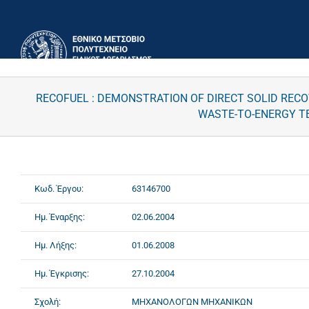
Μετάβαση
στο
περιεχόμενο
RECOFUEL : DEMONSTRATION OF DIRECT SOLID RECO
WASTE-TO-ENERGY TE
Κωδ. Έργου:
63146700
Ημ. Έναρξης:
02.06.2004
Ημ. Λήξης:
01.06.2008
Ημ. Έγκρισης:
27.10.2004
Σχολή:
ΜΗΧΑΝΟΛΟΓΩΝ ΜΗΧΑΝΙΚΩΝ