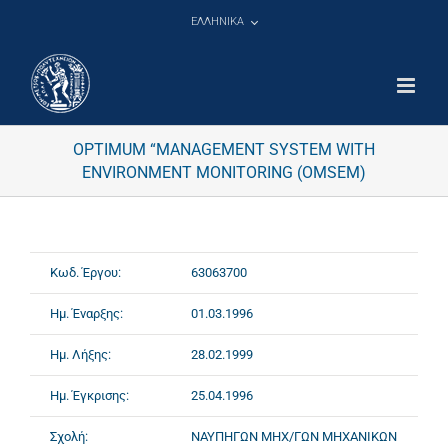
Μετάβαση
ΕΛΛΗΝΙΚΑ
στο
περιεχόμενο
OPTIMUM “MANAGEMENT SYSTEM WITH
ENVIRONMENT MONITORING (OMSEM)
Κωδ. Έργου:
63063700
Ημ. Έναρξης:
01.03.1996
Ημ. Λήξης:
28.02.1999
Ημ. Έγκρισης:
25.04.1996
Σχολή:
ΝΑΥΠΗΓΩΝ ΜΗΧ/ΓΩΝ ΜΗΧΑΝΙΚΩΝ