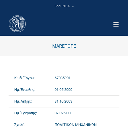
Μετάβαση
ΕΛΛΗΝΙΚΑ
στο
περιεχόμενο
MARETOPE
Κωδ. Έργου:
67035901
Ημ. Έναρξης:
01.05.2000
Ημ. Λήξης:
31.10.2003
Ημ. Έγκρισης:
07.02.2003
Σχολή:
ΠΟΛΙΤΙΚΩΝ ΜΗΧΑΝΙΚΩΝ