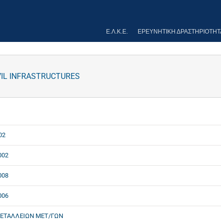
Ε.Λ.Κ.Ε.
ΕΡΕΥΝΗΤΙΚΉ ΔΡΑΣΤΗΡΙΌΤΗΤ
IVIL INFRASTRUCTURES
02
002
008
006
ΜΕΤΑΛΛΕΙΩΝ ΜΕΤ/ΓΩΝ