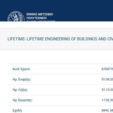
Μετάβαση
στο
περιεχόμενο
LIFETIME- LIFETIME ENGINEERING OF BUILDINGS AND C
Κωδ. Έργου:
670477
Ημ. Έναρξης:
01.06.2
Ημ. Λήξης:
31.12.2
Ημ. Έγκρισης:
17.02.2
Σχολή:
ΜΗΧ. 