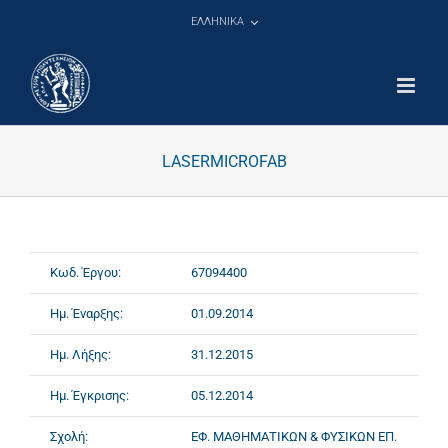
Μετάβαση
ΕΛΛΗΝΙΚΑ
στο
περιεχόμενο
LASERMICROFAB
Κωδ. Έργου:
67094400
Ημ. Έναρξης:
01.09.2014
Ημ. Λήξης:
31.12.2015
Ημ. Έγκρισης:
05.12.2014
Σχολή:
ΕΦ. ΜΑΘΗΜΑΤΙΚΩΝ & ΦΥΣΙΚΩΝ ΕΠ.