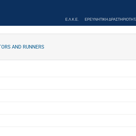
Ε.Λ.Κ.Ε.
ΕΡΕΥΝΗΤΙΚΉ ΔΡΑΣΤΗΡΙΌΤΗΤ
CTORS AND RUNNERS