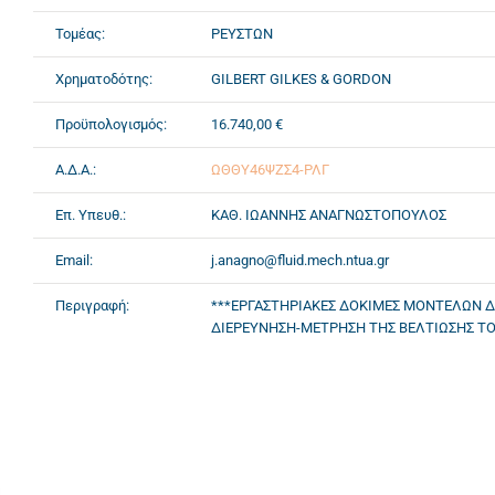
Τομέας:
ΡΕΥΣΤΩΝ
Χρηματοδότης:
GILBERT GILKES & GORDON
Προϋπολογισμός:
16.740,00 €
Α.Δ.Α.:
ΩΘΘΥ46ΨΖΣ4-ΡΛΓ
Επ. Υπευθ.:
ΚΑΘ. ΙΩΑΝΝΗΣ ΑΝΑΓΝΩΣΤΟΠΟΥΛΟΣ
Email:
j.anagno@fluid.mech.ntua.gr
Περιγραφή:
***ΕΡΓΑΣΤΗΡΙΑΚΕΣ ΔΟΚΙΜΕΣ ΜΟΝΤΕΛΩΝ Δ
ΔΙΕΡΕΥΝΗΣΗ-ΜΕΤΡΗΣΗ ΤΗΣ ΒΕΛΤΙΩΣΗΣ ΤΟ