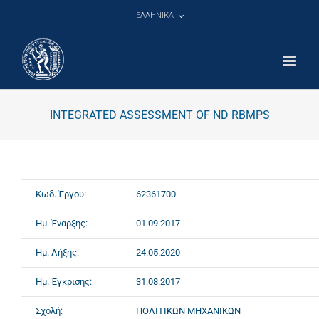
Μετάβαση
ΕΛΛΗΝΙΚΑ
στο
περιεχόμενο
INTEGRATED ASSESSMENT OF ND RBMPS
Κωδ. Έργου:
62361700
Ημ. Έναρξης:
01.09.2017
Ημ. Λήξης:
24.05.2020
Ημ. Έγκρισης:
31.08.2017
Σχολή:
ΠΟΛΙΤΙΚΩΝ ΜΗΧΑΝΙΚΩΝ