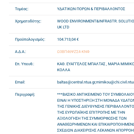
Τομέας:
ΥΔΑΤΙΚΩΝ ΠΟΡΩΝ & ΠΕΡΙΒΑΛΛΟΝΤΟΣ
Χρηματοδότης:
WOOD ENVIRONMENT&INFRASTR. SOLUTI
UK LTD
Προϋπολογισμός:
104.713,04 €
Α.Δ.Α.:
Ω3ΒΠ46ΨΖΣ4-ΚΝΦ
Επ. Υπευθ.:
ΚΑΘ. ΕΥΑΓΓΕΛΟΣ ΜΠΑΛΤΑΣ , ΜΑΡΙΑ ΜΙΜΙΚ
ΚΟΛΛΑ
Email:
baltas@central.ntua.gr,mimikou@chi.civil.ntu
Περιγραφή:
***ΒΑΣΙΚΟ ΑΝΤΙΚΕΙΜΕΝΟ ΤΟΥ ΣΥΜΒΟΛΑΙΟ
ΕΙΝΑΙ Η ΥΠΟΣΤΗΡΙΞΗ ΣΤΗ ΜΟΝΑΔΑ ΥΔΑΤΩ
ΤΗΣ ΓΕΝΙΚΗΣ ΔΙΕΥΘΥΝΣΗΣ ΠΕΡΙΒΑΛΛΟΝΤ
ΤΗΣ ΕΥΡΩΠΑΪΚΗΣ ΕΠΙΤΡΟΠΗΣ ΜΕ ΤΗΝ
ΑΞΙΟΛΟΓΗΣΗ ΤΗΣ ΣΥΜΜΟΡΦΩΣΗΣ ΤΩΝ
ΑΝΑΘΕΩΡΗΜΕΝΩΝ ΚΑΙ ΕΠΙΚΑΙΡΟΠΟΙΗΜΕΝ
ΣΧΕΔΙΩΝ ΔΙΑΧΕΙΡΙΣΗΣ ΛΕΚΑΝΩΝ ΑΠΟΡΡΟΗ