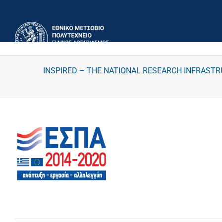
Μετάβαση
στο
περιεχόμενο
INSPIRED – THE NATIONAL RESEARCH INFRAST