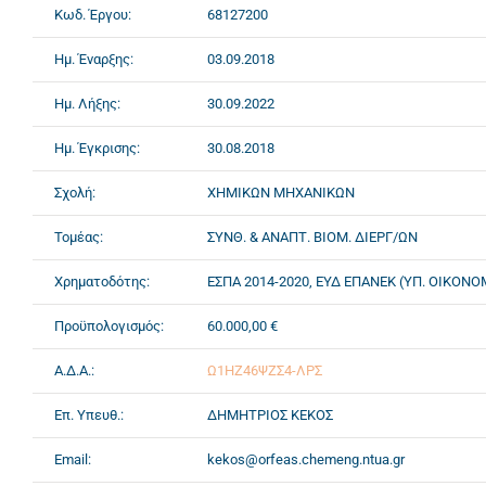
Κωδ. Έργου:
68127200
Ημ. Έναρξης:
03.09.2018
Ημ. Λήξης:
30.09.2022
Ημ. Έγκρισης:
30.08.2018
Σχολή:
ΧΗΜΙΚΩΝ ΜΗΧΑΝΙΚΩΝ
Τομέας:
ΣΥΝΘ. & ΑΝΑΠΤ. ΒΙΟΜ. ΔΙΕΡΓ/ΩΝ
Χρηματοδότης:
ΕΣΠΑ 2014-2020, ΕΥΔ ΕΠΑΝΕΚ (ΥΠ. ΟΙΚΟΝ
Προϋπολογισμός:
60.000,00 €
Α.Δ.Α.:
Ω1ΗΖ46ΨΖΣ4-ΛΡΣ
Επ. Υπευθ.:
ΔΗΜΗΤΡΙΟΣ ΚΕΚΟΣ
Email:
kekos@orfeas.chemeng.ntua.gr