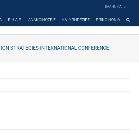
ΕΛΛΗΝΙΚΑ
Α
Ε.Η.Δ.Ε.
ΑΝΑΚΟΙΝΏΣΕΙΣ
ΗΛ. ΥΠΗΡΕΣΊΕΣ
ΕΠΙΚΟΙΝΩΝΊΑ
TION STRATEGIES-INTERNATIONAL CONFERENCE