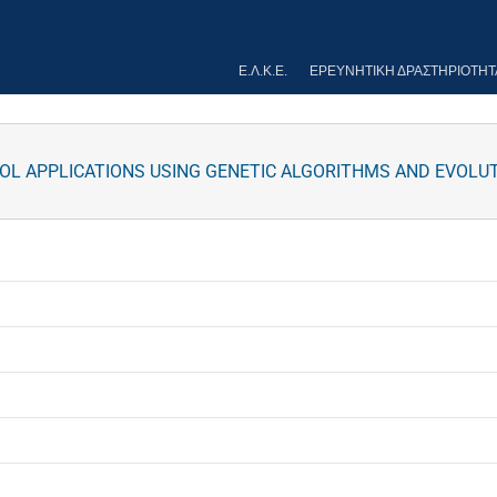
Ε.Λ.Κ.Ε.
ΕΡΕΥΝΗΤΙΚΉ ΔΡΑΣΤΗΡΙΌΤΗΤ
OL APPLICATIONS USING GENETIC ALGORITHMS AND EVOLU