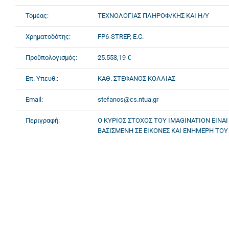
Τομέας:
ΤΕΧΝΟΛΟΓΙΑΣ ΠΛΗΡΟΦ/ΚΗΣ ΚΑΙ Η/Υ
Χρηματοδότης:
FP6-STREP, E.C.
Προϋπολογισμός:
25.553,19 €
Επ. Υπευθ.:
ΚΑΘ. ΣΤΕΦΑΝΟΣ ΚΟΛΛΙΑΣ
Email:
stefanos@cs.ntua.gr
Περιγραφή:
Ο ΚΥΡΙΟΣ ΣΤΟΧΟΣ ΤΟΥ IMAGINATION ΕΙΝΑ
ΒΑΣΙΣΜΕΝΗ ΣΕ ΕΙΚΟΝΕΣ ΚΑΙ ΕΝΗΜΕΡΗ ΤΟΥ