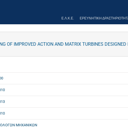
Ε.Λ.Κ.Ε.
ΕΡΕΥΝΗΤΙΚΉ ΔΡΑΣΤΗΡΙΌΤΗΤ
G OF IMPROVED ACTION AND MATRIX TURBINES DESIGNED 
00
010
013
010
ΟΛΟΓΩΝ ΜΗΧΑΝΙΚΩΝ