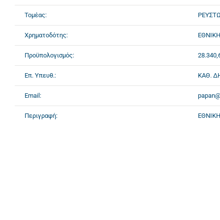
Τομέας:
ΡΕΥΣΤ
Χρηματοδότης:
ΕΘΝΙΚΗ
Προϋπολογισμός:
28.340,
Επ. Υπευθ.:
ΚΑΘ. 
Email:
papan@c
Περιγραφή:
ΕΘΝΙΚΗ