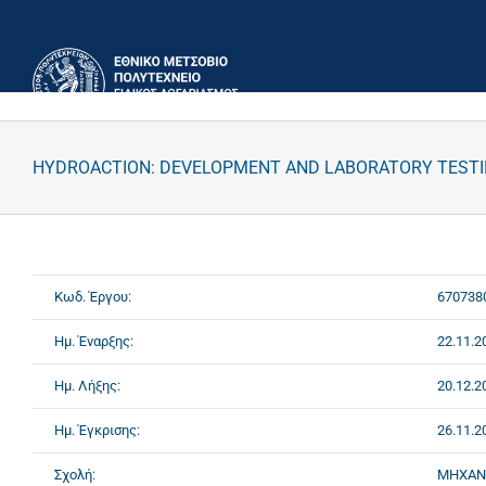
Μετάβαση
στο
περιεχόμενο
HYDROACTION: DEVELOPMENT AND LABORATORY TESTIN
Κωδ. Έργου:
670738
Ημ. Έναρξης:
22.11.2
Ημ. Λήξης:
20.12.2
Ημ. Έγκρισης:
26.11.2
Σχολή:
ΜΗΧΑΝ