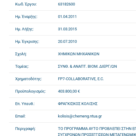
Κωδ. Έργου:
63182600
Ημ. Έναρξης:
01.04.2011
Ημ. Λήξης:
31.03.2015
Ημ. Έγκρισης:
20.07.2010
Σχολή:
ΧΗΜΙΚΩΝ ΜΗΧΑΝΙΚΩΝ
Τομέας:
ΣΥΝΘ. & ΑΝΑΠΤ. ΒΙΟΜ. ΔΙΕΡΓ/ΩΝ
Χρηματοδότης:
FP7-COLLABORATIVE, E.C.
Προϋπολογισμός:
403.800,00 €
Επ. Υπευθ.:
ΦΡΑΓΚΙΣΚΟΣ ΚΟΛΙΣΗΣ
Email:
kolisis@chemeng.ntua.gr
Περιγραφή:
ΤΟ ΠΡΟΓΡΑΜΜΑ ΑΥΤΟ ΠΡΟΒΛΕΠΕΙ ΣΤΗΝ Ε
ΣΥΓΧΡΟΝΩΝ ΠΡΟΣΕΓΓΙΣΕΩΝ ΜΕΤΑΓΕΝΩΜΙΚ