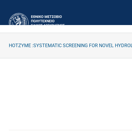
Μετάβαση
στο
περιεχόμενο
HOTZYME :SYSTEMATIC SCREENING FOR NOVEL HYDR