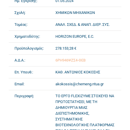
Ημ. Έγκρισης:
01.05.2024
Σχολή:
ΧΗΜΙΚΩΝ ΜΗΧΑΝΙΚΩΝ
Τομέας:
ΑΝΑΛ. ΣΧΕΔ. & ΑΝΑΠ. ΔΙΕΡ. ΣΥΣ.
Χρηματοδότης:
HORIZON EUROPE, E.C.
Προϋπολογισμός:
278.153,28 €
Α.Δ.Α.:
6ΡΗ946ΨΖΣ4-ΘΕΒ
Επ. Υπευθ.:
ΚΑΘ. ΑΝΤΩΝΙΟΣ ΚΟΚΟΣΗΣ
Email:
akokossis@chemeng.ntua.gr
Περιγραφή:
ΤΟ ΕΡΓΟ FLEXIZYME ΣΤΟΧΕΥΕΙ ΝΑ
ΠΡΩΤΟΣΤΑΤΗΣΕΙ, ΜΕ ΤΗ
ΔΗΜΙΟΥΡΓΙΑ ΜΙΑΣ
ΔΙΕΠΙΣΤΗΜΟΝΙΚΗΣ,
ΣΥΣΤΗΜΑΤΙΚΗΣ
ΒΙΟΤΕΧΝΟΛΟΓΙΚΗΣ ΠΛΑΤΦΟΡΜΑΣ