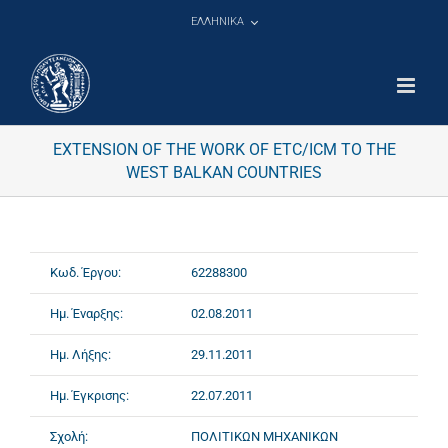
Μετάβαση
ΕΛΛΗΝΙΚΑ
στο
περιεχόμενο
EXTENSION OF THE WORK OF ETC/ICM TO THE
WEST BALKAN COUNTRIES
Κωδ. Έργου:
62288300
Ημ. Έναρξης:
02.08.2011
Ημ. Λήξης:
29.11.2011
Ημ. Έγκρισης:
22.07.2011
Σχολή:
ΠΟΛΙΤΙΚΩΝ ΜΗΧΑΝΙΚΩΝ