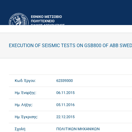
Μετάβαση
στο
περιεχόμενο
EXECUTION OF SEISMIC TESTS ON GSB800 OF ABB SWE
Κωδ. Έργου:
62339300
Ημ. Έναρξης:
06.11.2015
Ημ. Λήξης:
05.11.2016
Ημ. Έγκρισης:
22.12.2015
Σχολή:
ΠΟΛΙΤΙΚΩΝ ΜΗΧΑΝΙΚΩΝ