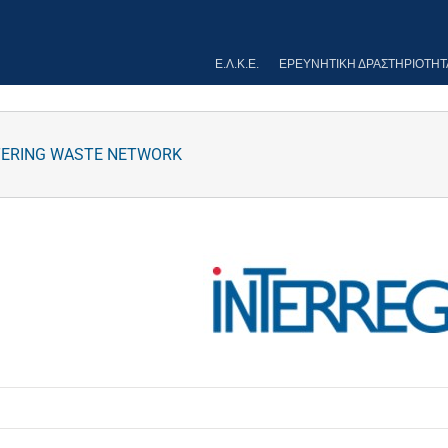
Ε.Λ.Κ.Ε.
ΕΡΕΥΝΗΤΙΚΉ ΔΡΑΣΤΗΡΙΌΤΗΤ
ATERING WASTE NETWORK