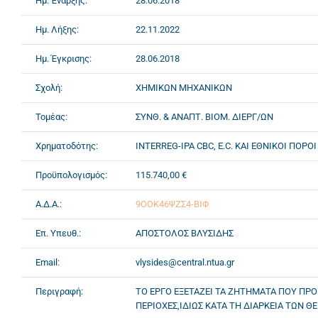
Ημ. Έναρξης:
28.06.2018
Ημ. Λήξης:
22.11.2022
Ημ. Έγκρισης:
28.06.2018
Σχολή:
ΧΗΜΙΚΩΝ ΜΗΧΑΝΙΚΩΝ
Τομέας:
ΣΥΝΘ. & ΑΝΑΠΤ. ΒΙΟΜ. ΔΙΕΡΓ/ΩΝ
Χρηματοδότης:
INTERREG-IPA CBC, E.C. ΚΑΙ ΕΘΝΙΚΟΙ ΠΟΡΟΙ
Προϋπολογισμός:
115.740,00 €
Α.Δ.Α.:
9ΟΟΚ46ΨΖΣ4-ΒΙΦ
Επ. Υπευθ.:
ΑΠΟΣΤΟΛΟΣ ΒΛΥΣΙΔΗΣ
Email:
vlysides@central.ntua.gr
Περιγραφή:
ΤΟ ΕΡΓΟ ΕΞΕΤΑΖΕΙ ΤΑ ΖΗΤΗΜΑΤΑ ΠΟΥ ΠΡΟ
ΠΕΡΙΟΧΕΣ,ΙΔΙΩΣ ΚΑΤΑ ΤΗ ΔΙΑΡΚΕΙΑ ΤΩΝ 