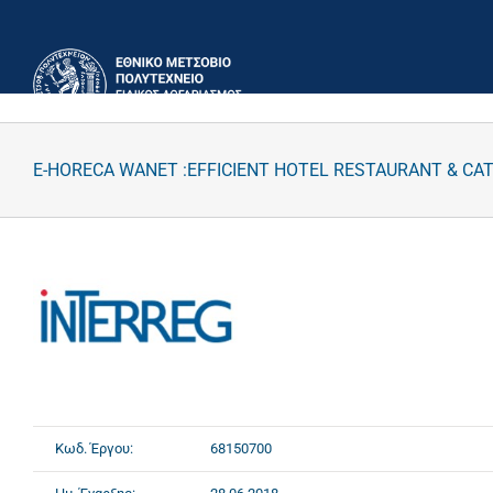
Μετάβαση
στο
περιεχόμενο
E-HORECA WANET :EFFICIENT HOTEL RESTAURANT & C
Κωδ. Έργου:
68150700