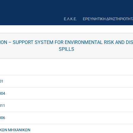
Ε.Λ.Κ.Ε.
ΕΡΕΥΝΗΤΙΚΉ ΔΡΑΣΤΗΡΙΌΤΗΤ
SION – SUPPORT SYSTEM FOR ENVIRONMENTAL RISK AND D
SPILLS
01
004
011
006
ΙΚΩΝ ΜΗΧΑΝΙΚΩΝ