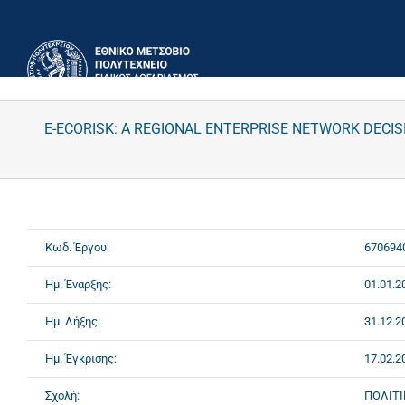
Μετάβαση
στο
περιεχόμενο
E-ECORISK: A REGIONAL ENTERPRISE NETWORK DECI
Κωδ. Έργου:
670694
Ημ. Έναρξης:
01.01.2
Ημ. Λήξης:
31.12.2
Ημ. Έγκρισης:
17.02.2
Σχολή:
ΠΟΛΙΤ