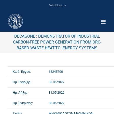
Μετάβαση
ΕΛΛΗΝΙΚΑ
στο
περιεχόμενο
DECAGONE : DEMONSTRATOR OF INDUSTRIAL
CARBON-FREE POWER GENERATION FROM ORC-
BASED WASTE-HEAT-TO -ENERGY SYSTEMS
Κωδ. Έργου:
63245700
Ημ. Έναρξης:
08.06.2022
Ημ. Λήξης:
31.05.2026
Ημ. Έγκρισης:
08.06.2022
Σχολή:
ΜΗΧΑΝΟΛΟΓΩΝ ΜΗΧΑΝΙΚΩΝ