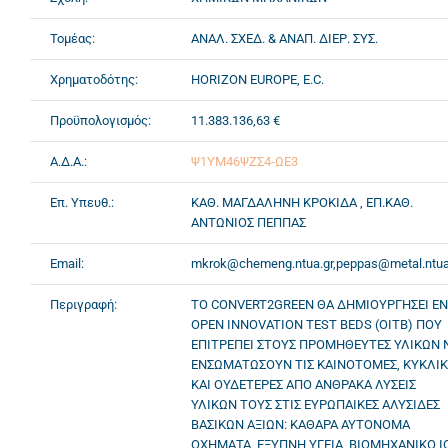
Τομέας:
ΑΝΑΛ. ΣΧΕΔ. & ΑΝΑΠ. ΔΙΕΡ. ΣΥΣ.
Χρηματοδότης:
HORIZON EUROPE, E.C.
Προϋπολογισμός:
11.383.136,63 €
Α.Δ.Α.:
Ψ1ΥΜ46ΨΖΣ4-ΩΕ3
Επ. Υπευθ.:
ΚΑΘ. ΜΑΓΔΑΛΗΝΗ ΚΡΟΚΙΔΑ , ΕΠ.ΚΑΘ.
ΑΝΤΩΝΙΟΣ ΠΕΠΠΑΣ
Email:
mkrok@chemeng.ntua.gr,peppas@metal.ntua
Περιγραφή:
ΤΟ CONVERT2GREEN ΘΑ ΔΗΜΙΟΥΡΓΗΣΕΙ Ε
OPEN INNOVATION TEST BEDS (OITB) ΠΟΥ
ΕΠΙΤΡΕΠΕΙ ΣΤΟΥΣ ΠΡΟΜΗΘΕΥΤΕΣ ΥΛΙΚΩΝ 
ΕΝΣΩΜΑΤΩΣΟΥΝ ΤΙΣ ΚΑΙΝΟΤΟΜΕΣ, ΚΥΚΛΙΚ
ΚΑΙ ΟΥΔΕΤΕΡΕΣ ΑΠΟ ΑΝΘΡΑΚΑ ΛΥΣΕΙΣ
ΥΛΙΚΩΝ ΤΟΥΣ ΣΤΙΣ ΕΥΡΩΠΑΙΚΕΣ ΑΛΥΣΙΔΕΣ
ΒΑΣΙΚΩΝ ΑΞΙΩΝ: ΚΑΘΑΡΑ ΑΥΤΟΝΟΜΑ
ΟΧΗΜΑΤΑ, ΕΞΥΠΝΗ ΥΓΕΙΑ, ΒΙΟΜΗΧΑΝΙΚΟ I