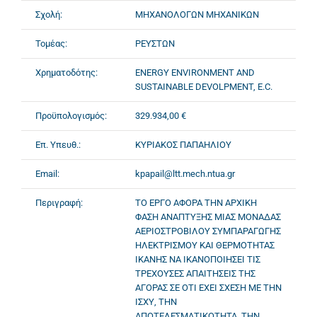
Σχολή:
ΜΗΧΑΝΟΛΟΓΩΝ ΜΗΧΑΝΙΚΩΝ
Τομέας:
ΡΕΥΣΤΩΝ
Χρηματοδότης:
ENERGY ENVIRONMENT AND
SUSTAINABLE DEVOLPMENT, E.C.
Προϋπολογισμός:
329.934,00 €
Επ. Υπευθ.:
ΚΥΡΙΑΚΟΣ ΠΑΠΑΗΛΙΟΥ
Email:
kpapail@ltt.mech.ntua.gr
Περιγραφή:
ΤΟ ΕΡΓΟ ΑΦΟΡΑ ΤΗΝ ΑΡΧΙΚΗ
ΦΑΣΗ ΑΝΑΠΤΥΞΗΣ ΜΙΑΣ ΜΟΝΑΔΑΣ
ΑΕΡΙΟΣΤΡΟΒΙΛΟΥ ΣΥΜΠΑΡΑΓΩΓΗΣ
ΗΛΕΚΤΡΙΣΜΟΥ ΚΑΙ ΘΕΡΜΟΤΗΤΑΣ
ΙΚΑΝΗΣ ΝΑ ΙΚΑΝΟΠΟΙΗΣΕΙ ΤΙΣ
ΤΡΕΧΟΥΣΕΣ ΑΠΑΙΤΗΣΕΙΣ ΤΗΣ
ΑΓΟΡΑΣ ΣΕ ΟΤΙ ΕΧΕΙ ΣΧΕΣΗ ΜΕ ΤΗΝ
ΙΣΧΥ, ΤΗΝ
ΑΠΟΤΕΛΕΣΜΑΤΙΚΟΤΗΤΑ, ΤΗΝ