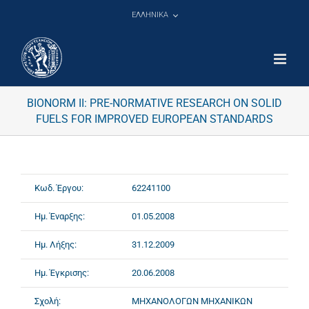
Μετάβαση
ΕΛΛΗΝΙΚΑ
στο
περιεχόμενο
BIONORM II: PRE-NORMATIVE RESEARCH ON SOLID
FUELS FOR IMPROVED EUROPEAN STANDARDS
Κωδ. Έργου:
62241100
Ημ. Έναρξης:
01.05.2008
Ημ. Λήξης:
31.12.2009
Ημ. Έγκρισης:
20.06.2008
Σχολή:
ΜΗΧΑΝΟΛΟΓΩΝ ΜΗΧΑΝΙΚΩΝ