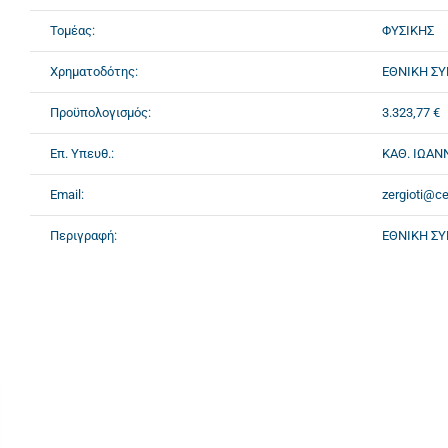
Τομέας:
ΦΥΣΙΚΗΣ
Χρηματοδότης:
ΕΘΝΙΚΗ ΣΥ
Προϋπολογισμός:
3.323,77 €
Επ. Υπευθ.:
ΚΑΘ. ΙΩΑΝ
Email:
zergioti@ce
Περιγραφή:
ΕΘΝΙΚΗ ΣΥ