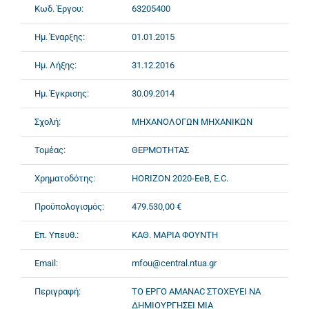
Κωδ. Έργου:
63205400
Ημ. Έναρξης:
01.01.2015
Ημ. Λήξης:
31.12.2016
Ημ. Έγκρισης:
30.09.2014
Σχολή:
ΜΗΧΑΝΟΛΟΓΩΝ ΜΗΧΑΝΙΚΩΝ
Τομέας:
ΘΕΡΜΟΤΗΤΑΣ
Χρηματοδότης:
HORIZON 2020-EeB, E.C.
Προϋπολογισμός:
479.530,00 €
Επ. Υπευθ.:
ΚΑΘ. ΜΑΡΙΑ ΦΟΥΝΤΗ
Email:
mfou@central.ntua.gr
Περιγραφή:
ΤΟ ΕΡΓΟ AMANAC ΣΤΟΧΕΥΕΙ ΝΑ
ΔΗΜΙΟΥΡΓΗΣΕΙ ΜΙΑ