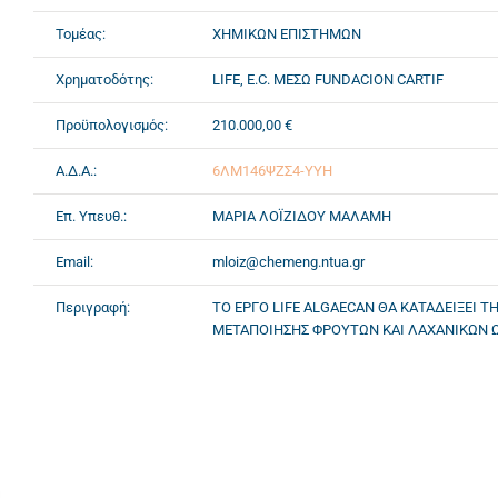
Τομέας:
ΧΗΜΙΚΩΝ ΕΠΙΣΤΗΜΩΝ
Χρηματοδότης:
LIFE, E.C. ΜΕΣΩ FUNDACION CARTIF
Προϋπολογισμός:
210.000,00 €
Α.Δ.Α.:
6ΛΜ146ΨΖΣ4-ΥΥΗ
Επ. Υπευθ.:
ΜΑΡΙΑ ΛΟΪΖΙΔΟΥ ΜΑΛΑΜΗ
Email:
mloiz@chemeng.ntua.gr
Περιγραφή:
ΤΟ ΕΡΓΟ LIFE ALGAECAN ΘΑ ΚΑΤΑΔΕΙΞΕΙ 
ΜΕΤΑΠΟΙΗΣΗΣ ΦΡΟΥΤΩΝ ΚΑΙ ΛΑΧΑΝΙΚΩΝ Ω