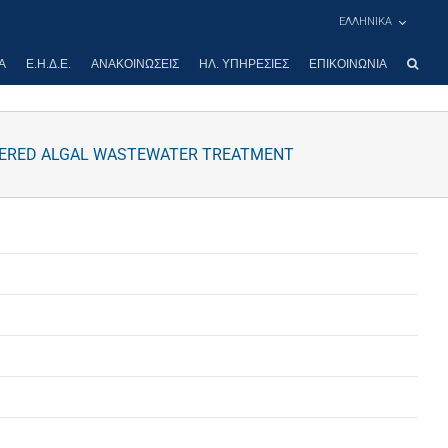
ΕΛΛΗΝΙΚΑ
Α
Ε.Η.Δ.Ε.
ΑΝΑΚΟΙΝΏΣΕΙΣ
ΗΛ. ΥΠΗΡΕΣΊΕΣ
ΕΠΙΚΟΙΝΩΝΊΑ
OWERED ALGAL WASTEWATER TREATMENT