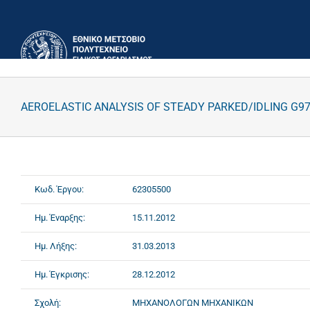
Μετάβαση
στο
περιεχόμενο
AEROELASTIC ANALYSIS OF STEADY PARKED/IDLING G9
Κωδ. Έργου:
62305500
Ημ. Έναρξης:
15.11.2012
Ημ. Λήξης:
31.03.2013
Ημ. Έγκρισης:
28.12.2012
Σχολή:
ΜΗΧΑΝΟΛΟΓΩΝ ΜΗΧΑΝΙΚΩΝ