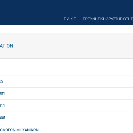
Ε.Λ.Κ.Ε.
ΕΡΕΥΝΗΤΙΚΉ ΔΡΑΣΤΗΡΙΌΤΗΤ
ATION
02
001
011
005
ΟΛΟΓΩΝ ΜΗΧΑΝΙΚΩΝ