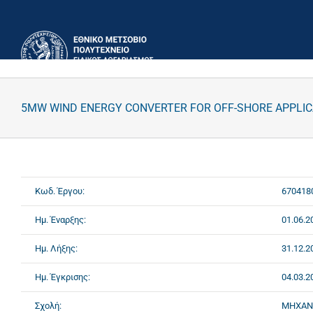
Μετάβαση
στο
περιεχόμενο
5MW WIND ENERGY CONVERTER FOR OFF-SHORE APPLIC
Κωδ. Έργου:
670418
Ημ. Έναρξης:
01.06.2
Ημ. Λήξης:
31.12.2
Ημ. Έγκρισης:
04.03.2
Σχολή:
ΜΗΧΑΝ