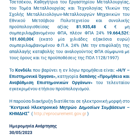
Τσετσέκου, Καθηγήτρια του Εργαστηρίου Μεταλλουργίας,
του Τομέα Μεταλλουργίας και Τεχνολογίας Υλικών της
Σχολής Μεταλλειολόγων-Μεταλλουργών Μηχανικών του
Εθνικού Μετσόβιου Πολυτεχνείου και συνολικής
προϋπολογισθείσας αξίας
81.935,48 €
€ μη
συμπεριλαμβανομένου ΦΠΑ, πλέον ΦΠΑ 24%
19.664,52
€:
101.600,00€
(εκατό μία χιλιάδες εξακόσια ευρώ)
συμπεριλαμβανομένου Φ.Π.Α. 24% (Με την επιφύλαξη της
απαλλαγής καταβολής του αναλογούντος ΦΠΑ σύμφωνα με
τους όρους και τις προϋποθέσεις της ΠΟΛ 1128/1997)
Το
Κονδύλι
που βαρύνει η εν λόγω προμήθεια είναι:
«Η/Υ –
Επιστημονικά Όργανα»,
κατηγορία
δαπάνης «Προμήθεια
και
Αναβάθμιση
Επιστημονικών Οργάνων»
του τελευταίου
εγκεκριμένου ετήσιου προϋπολογισμού.
Η παρούσα διακήρυξη διατίθεται σε ηλεκτρονική μορφή στο
“
Κεντρικό Ηλεκτρονικό Μητρώο Δημοσίων Συμβάσεων –
ΚΗΜΔΗΣ”
(
http://eprocurement.gov.gr
)
Ημερομηνία Ανάρτησης
30/05/2023