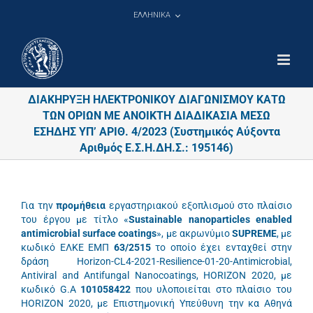
Μετάβαση
ΕΛΛΗΝΙΚΑ
στο
περιεχόμενο
ΔΙΑΚΗΡΥΞΗ ΗΛΕΚΤΡΟΝΙΚΟΥ ΔΙΑΓΩΝΙΣΜΟΥ ΚΑΤΩ
ΤΩΝ ΟΡΙΩΝ ΜΕ ΑΝΟΙΚΤΗ ΔΙΑΔΙΚΑΣΙΑ ΜΕΣΩ
ΕΣΗΔΗΣ ΥΠ’ ΑΡΙΘ. 4/2023 (Συστημικός Αύξοντα
Αριθμός Ε.Σ.Η.ΔΗ.Σ.: 195146)
Για την
προμήθεια
εργαστηριακού εξοπλισμού στο πλαίσιο
του έργου με τίτλο «
Sustainable
nanoparticles
enabled
antimicrobial
surface
coatings
», με ακρωνύμιο
SUPREME
, με
κωδικό ΕΛΚΕ ΕΜΠ
63/2515
το οποίο έχει ενταχθεί στην
δράση Horizon-CL4-2021-Resilience-01-20-Antimicrobial,
Antiviral and Antifungal Nanocoatings, ΗΟRΙΖΟΝ 2020, με
κωδικό G.A
101058422
που υλοποιείται στο πλαίσιο του
ΗΟRΙΖΟΝ 2020, με Επιστημονική Υπεύθυνη την κα Αθηνά