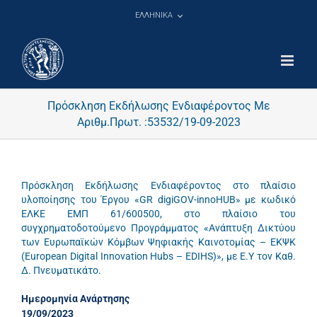
Μετάβαση
ΕΛΛΗΝΙΚΑ
στο
περιεχόμενο
Πρόσκληση Εκδήλωσης Ενδιαφέροντος Με
Αριθμ.Πρωτ. :53532/19-09-2023
Πρόσκληση Εκδήλωσης Ενδιαφέροντος στο πλαίσιο
υλοποίησης του Έργου «GR digiGOV-innoHUB» με κωδικό
ΕΛΚΕ ΕΜΠ 61/600500, στο πλαίσιο του
συγχρηματοδοτούμενο Προγράμματος «Ανάπτυξη Δικτύου
των Ευρωπαϊκών Κόμβων Ψηφιακής Καινοτομίας – ΕΚΨΚ
(European Digital Innovation Hubs – EDIHS)», με Ε.Υ τον Καθ.
Δ. Πνευματικάτο.
Ημερομηνία Ανάρτησης
19/09/2023