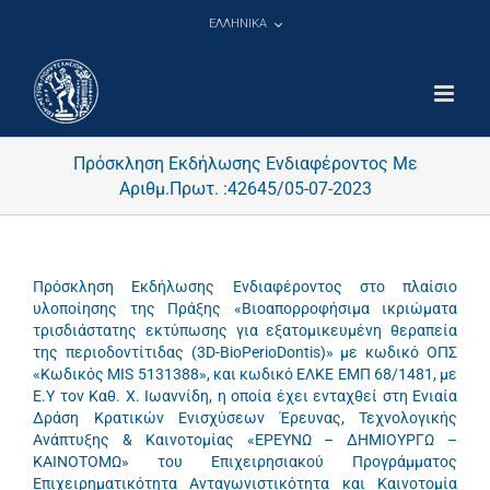
Μετάβαση
ΕΛΛΗΝΙΚΑ
στο
περιεχόμενο
Πρόσκληση Εκδήλωσης Ενδιαφέροντος Με
Αριθμ.Πρωτ. :42645/05-07-2023
Πρόσκληση Εκδήλωσης Ενδιαφέροντος στο πλαίσιο
υλοποίησης της Πράξης «Βιοαπορροφήσιμα ικριώματα
τρισδιάστατης εκτύπωσης για εξατομικευμένη θεραπεία
της περιοδοντίτιδας (3D-BioPerioDontis)» με κωδικό ΟΠΣ
«Κωδικός MIS 5131388», και κωδικό ΕΛΚΕ ΕΜΠ 68/1481, με
Ε.Υ τον Καθ. Χ. Ιωαννίδη, η οποία έχει ενταχθεί στη Ενιαία
Δράση Κρατικών Ενισχύσεων Έρευνας, Τεχνολογικής
Ανάπτυξης & Καινοτομίας «ΕΡΕΥΝΩ – ΔΗΜΙΟΥΡΓΩ –
ΚΑΙΝΟΤΟΜΩ» του Επιχειρησιακού Προγράμματος
Επιχειρηματικότητα Ανταγωνιστικότητα και Καινοτομία